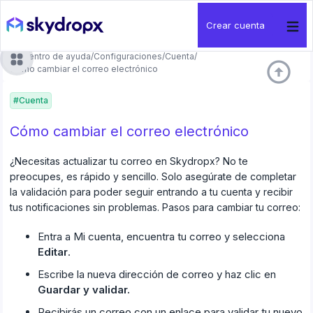
Crear cuenta
Centro de ayuda
/
Configuraciones
/
Cuenta
/
arrow_circle_up
Cómo cambiar el correo electrónico
#
Cuenta
Cómo cambiar el correo electrónico
¿Necesitas actualizar tu correo en Skydropx? No te
preocupes, es rápido y sencillo. Solo asegúrate de completar
la validación para poder seguir entrando a tu cuenta y recibir
tus notificaciones sin problemas.
Pasos para cambiar tu correo:
Entra a Mi cuenta, encuentra tu correo y selecciona
Editar
.
Escribe la nueva dirección de correo y haz clic en
Guardar y validar.
Recibirás un correo con un enlace para validar tu nuevo