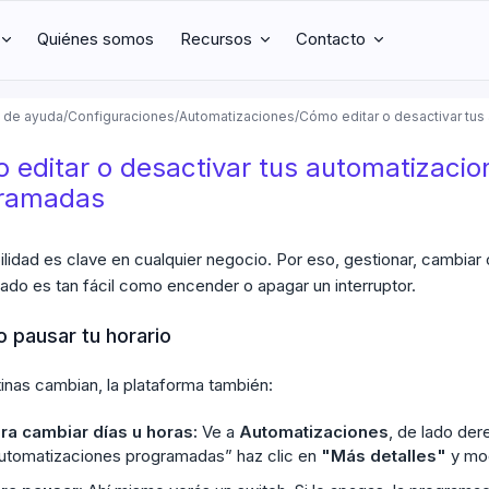
Quiénes somos
Recursos
Contacto
 de ayuda
/
Configuraciones
/
Automatizaciones
/
Cómo editar o desactivar tu
 editar o desactivar tus automatizacio
ramadas
bilidad es clave en cualquier negocio. Por eso, gestionar, cambiar 
do es tan fácil como encender o apagar un interruptor.
o pausar tu horario
utinas cambian, la plataforma también:
ra cambiar días u horas:
Ve a
Automatizaciones
, de lado de
utomatizaciones programadas” haz clic en
"Más detalles"
y mod