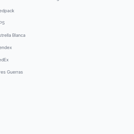
Redpack
UPS
trella Blanca
Sendex
edEx
res Guerras