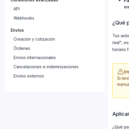
Pa
si
API
Webhooks
¿Qué p
Envíos
Tus aut
Creación y cotización
real"; e
Órdenes
horario f
Envios internacionales
Cancelaciones e indemnizaciones
Im
Envíos externos
Si te
manual
Configuraciones
Cuenta
Direcciones
Aplica
Plantillas de paquetes
Impresión
¿Qué pas