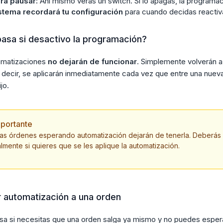
ra pausar:
Ahí mismo verás un switch. Si lo apagas, la programa
stema recordará tu configuración
para cuando decidas reactiva
asa si desactivo la programación?
omatizaciones
no dejarán de funcionar
. Simplemente volverán a
s decir, se aplicarán inmediatamente cada vez que entre una nueva
ijo.
portante
nías órdenes esperando automatización dejarán de tenerla. Deberás
mente si quieres que se les aplique la automatización.
r automatización a una orden
a si necesitas que una orden salga ya mismo y no puedes esper