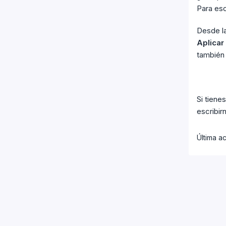
Para es
Automatizaciones
Paqueterías
Desde l
Aplicar
Convenios
también 
Configuraciones de las paqueterías
Lineamientos y restricciones
Reportes
Si tiene
escribi
Crear reporte
Seguimiento de envíos
Última ac
Recolecciones
Finanzas
Créditos y movimientos
Cargos extra
Facturación