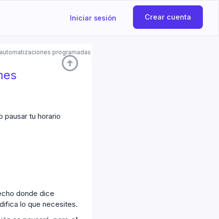
Crear cuenta
Iniciar sesión
s automatizaciones programadas
arrow_circle_up
nes
o pausar tu horario
recho donde dice
ifica lo que necesites.