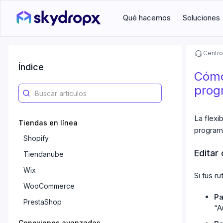
Qué hacemos
Soluciones
Centro
Índice
Cómo
prog
La flexi
Tiendas en línea
programa
Shopify
Editar 
Tiendanube
Wix
Si tus r
WooCommerce
Pa
PrestaShop
“A
Conexiones avanzadas