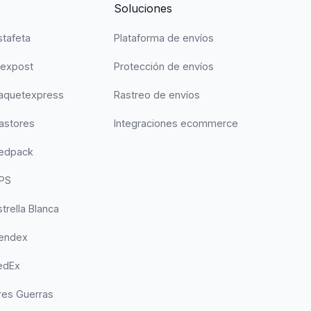
Soluciones
stafeta
Plataforma de envíos
Mexpost
Protección de envíos
Paquetexpress
Rastreo de envíos
astores
Integraciones ecommerce
Redpack
UPS
trella Blanca
Sendex
edEx
res Guerras