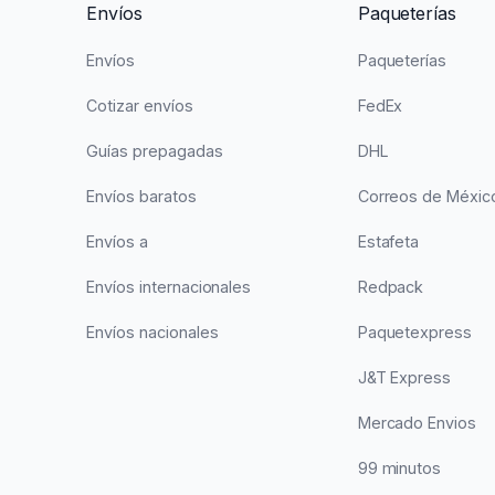
Envíos
Paqueterías
Envíos
Paqueterías
Cotizar envíos
FedEx
Guías prepagadas
DHL
Envíos baratos
Correos de Méxic
Envíos a
Estafeta
Envíos internacionales
Redpack
Envíos nacionales
Paquetexpress
J&T Express
Mercado Envios
99 minutos