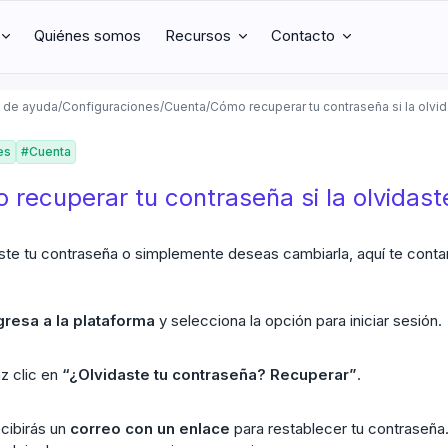
Quiénes somos
Recursos
Contacto
 de ayuda
/
Configuraciones
/
Cuenta
/
Cómo recuperar tu contraseña si la olvi
es
#
Cuenta
 recuperar tu contraseña si la olvidast
aste tu contraseña o simplemente deseas cambiarla, aquí te con
gresa a la plataforma
y selecciona la opción para iniciar sesión.
z clic en
“¿Olvidaste tu contraseña? Recuperar”
.
cibirás un
correo con un enlace
para restablecer tu contraseña