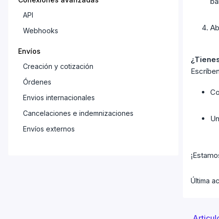
ba
API
Ab
Webhooks
Envíos
¿Tienes
Creación y cotización
Escríbe
Órdenes
Co
Envios internacionales
Cancelaciones e indemnizaciones
U
Envíos externos
Configuraciones
¡Estamos
Cuenta
Direcciones
Última ac
Plantillas de paquetes
Impresión
Articul