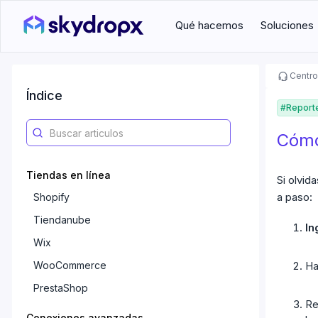
Qué hacemos
Soluciones
Centro
Índice
#
Report
Cómo
Tiendas en línea
Si olvid
a paso:
Shopify
Tiendanube
In
Wix
WooCommerce
Ha
PrestaShop
Re
Conexiones avanzadas