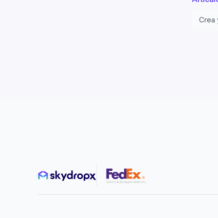
Automatizaciones
Crea 
Paqueterías
Convenios
Configuraciones de las paqueterías
Lineamientos y restricciones
Reportes
Crear reporte
Seguimiento de envíos
Recolecciones
Finanzas
Créditos y movimientos
Cargos extra
Facturación