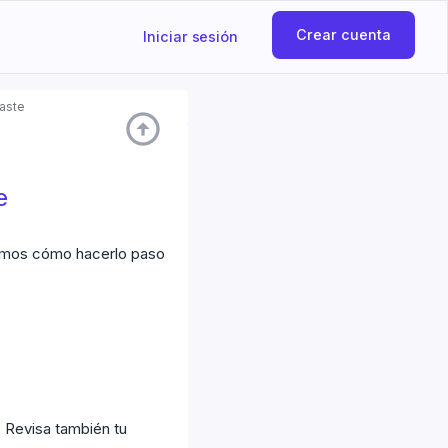
Crear cuenta
Iniciar sesión
daste
arrow_circle_up
e
tamos cómo hacerlo paso
. Revisa también tu