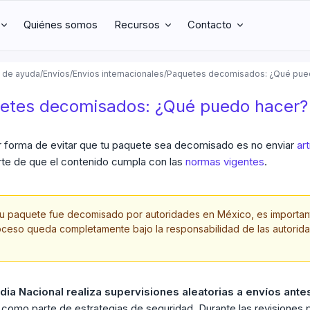
Quiénes somos
Recursos
Contacto
 de ayuda
/
Envíos
/
Envios internacionales
/
Paquetes decomisados: ¿Qué pue
etes decomisados: ¿Qué puedo hacer?
r forma de evitar que tu paquete sea decomisado es no enviar
ar
te de que el contenido cumpla con las
normas vigentes
.
tu paquete fue decomisado por autoridades en México, es importan
ceso queda completamente bajo la responsabilidad de las autorida
dia Nacional realiza supervisiones aleatorias a envíos ante
como parte de estrategias de seguridad. Durante las revisiones p