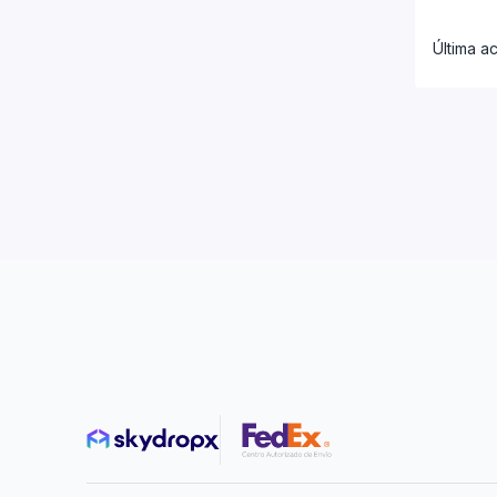
Automatizaciones
Última ac
Paqueterías
Convenios
Configuraciones de las paqueterías
Lineamientos y restricciones
Reportes
Crear reporte
Seguimiento de envíos
Recolecciones
Finanzas
Créditos y movimientos
Cargos extra
Facturación