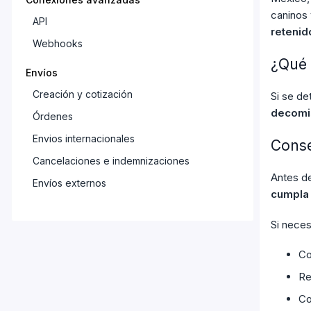
caninos 
API
retenid
Webhooks
¿Qué 
Envíos
Creación y cotización
Si se de
decomis
Órdenes
Envios internacionales
Conse
Cancelaciones e indemnizaciones
Antes de
Envíos externos
cumpla 
Configuraciones
Si neces
Cuenta
Co
Direcciones
Re
Plantillas de paquetes
Co
Impresión