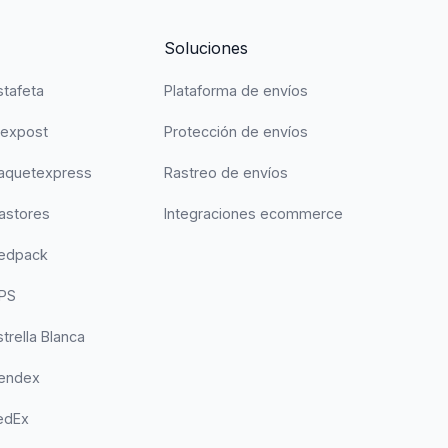
Soluciones
stafeta
Plataforma de envíos
Mexpost
Protección de envíos
Paquetexpress
Rastreo de envíos
astores
Integraciones ecommerce
Redpack
UPS
trella Blanca
Sendex
edEx