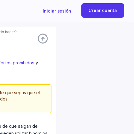
Crear cuenta
Iniciar sesión
do hacer?
arrow_circle_up
tículos prohibidos
y
te que sepas que el
des.
s
de que salgan de
ueden utilizar binomios