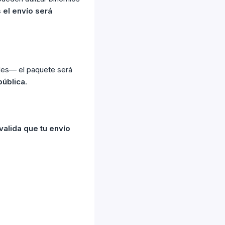
s el envío será
ales— el paquete será
pública
.
 valida que tu envío