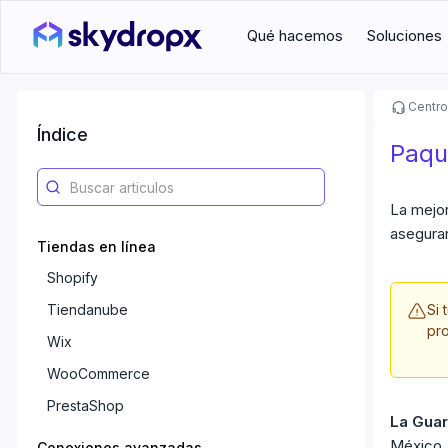
Qué hacemos
Soluciones
Centro
Índice
Paqu
La mejo
asegurar
Tiendas en línea
Shopify
Tiendanube
Si 
pro
Wix
WooCommerce
PrestaShop
La Guar
México, 
Conexiones avanzadas