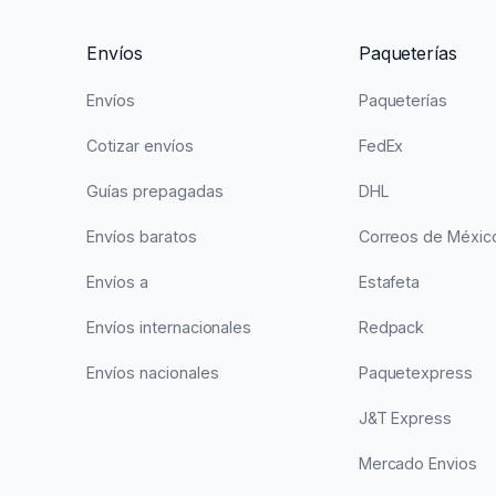
Envíos
Paqueterías
Envíos
Paqueterías
Cotizar envíos
FedEx
Guías prepagadas
DHL
Envíos baratos
Correos de Méxic
Envíos a
Estafeta
Envíos internacionales
Redpack
Envíos nacionales
Paquetexpress
J&T Express
Mercado Envios