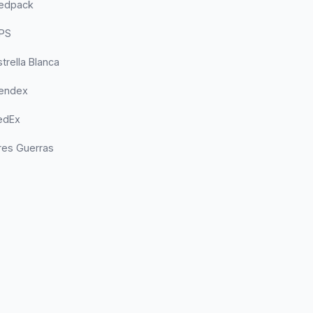
Redpack
UPS
trella Blanca
Sendex
edEx
res Guerras