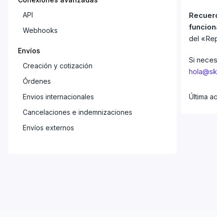
API
Recuerd
funcion
Webhooks
del «Rep
Envíos
Si neces
Creación y cotización
hola@s
Órdenes
Envios internacionales
Última ac
Cancelaciones e indemnizaciones
Envíos externos
Configuraciones
Cuenta
Direcciones
Plantillas de paquetes
Impresión