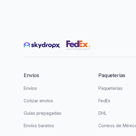
Automatizaciones
Paqueterías
Convenios
Configuraciones de las paqueterías
Lineamientos y restricciones
Reportes
Crear reporte
Envíos
Paqueterías
Seguimiento de envíos
Envíos
Paqueterías
Recolecciones
Cotizar envíos
FedEx
Finanzas
Guías prepagadas
DHL
Créditos y movimientos
Cargos extra
Envíos baratos
Correos de Méxic
Facturación